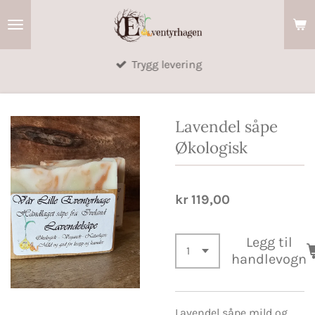
Gå
til
hovedinnhold
Trygg levering
Lavendel såpe
Økologisk
kr 119,00
Legg til
handlevogn
Lavendel såpe mild og