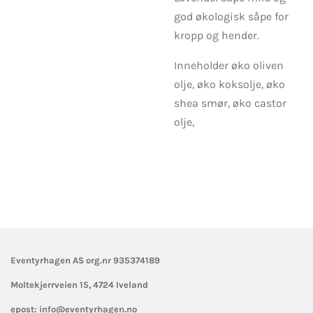
god økologisk såpe for
kropp og hender.
Inneholder øko oliven
olje, øko koksolje, øko
shea smør, øko castor
olje,
Eventyrhagen AS org.nr 935374189
Moltekjerrveien 15,
4724 Iveland
epost: info@eventyrhagen.no