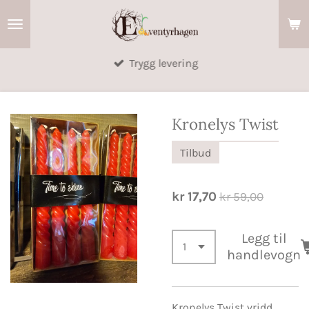
Gå
til
hovedinnhold
Trygg levering
Kronelys Twist
Tilbud
kr 17,70
kr 59,00
Legg til
handlevogn
Kronelys Twist vridd