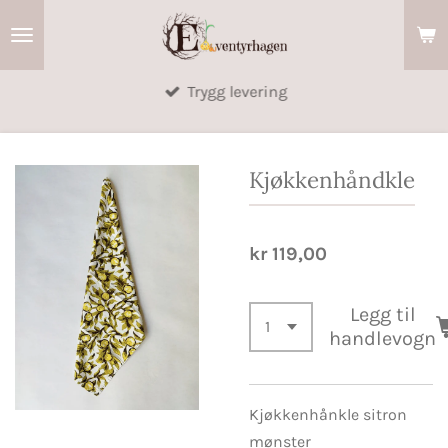
Gå
til
hovedinnhold
Trygg levering
Kjøkkenhåndkle
kr 119,00
Legg til
handlevogn
Kjøkkenhånkle sitron
mønster