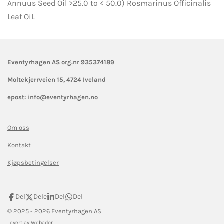
Annuus Seed Oil >25.0 to < 50.0) Rosmarinus Officinalis
Leaf Oil.
Eventyrhagen AS org.nr 935374189
Moltekjerrveien 15,
4724 Iveland
epost: info@eventyrhagen.no
Om oss
Kontakt
Kjøpsbetingelser
Del
Dele
Del
Del
© 2025 - 2026 Eventyrhagen AS
Levert av
Webador