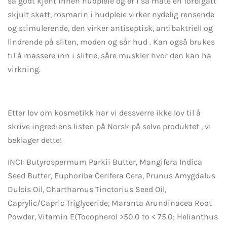
så godt kjent innen hudpleie og er i så måte en forbigått
skjult skatt, rosmarin i hudpleie virker nydelig rensende
og stimulerende, den virker antiseptisk, antibaktriell og
lindrende på sliten, moden og sår hud . Kan også brukes
til å massere inn i slitne, såre muskler hvor den kan ha
virkning.
Etter lov om kosmetikk har vi dessverre ikke lov til å
skrive ingrediens listen på Norsk på selve produktet , vi
beklager dette!
INCI: Butyrospermum Parkii Butter, Mangifera Indica
Seed Butter, Euphoriba Cerifera Cera, Prunus Amygdalus
Dulcis Oil, Charthamus Tinctorius Seed Oil,
Caprylic/Capric Triglyceride, Maranta Arundinacea Root
Powder, Vitamin E(Tocopherol >50.0 to < 75.0; Helianthus