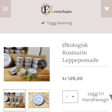
Gå
til
hovedinnhold
Trygg levering
Økologisk
Rosmarin
Leppepomade
kr 129,00
Legg til
handlevogn