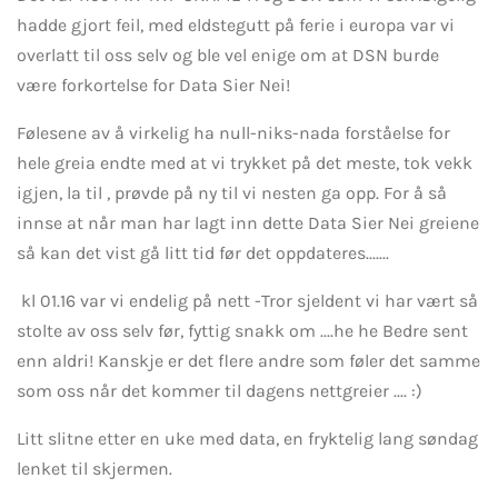
hadde gjort feil, med eldstegutt på ferie i europa var vi
overlatt til oss selv og ble vel enige om at DSN burde
være forkortelse for Data Sier Nei!
Følesene av å virkelig ha null-niks-nada forståelse for
hele greia endte med at vi trykket på det meste, tok vekk
igjen, la til , prøvde på ny til vi nesten ga opp. For å så
innse at når man har lagt inn dette Data Sier Nei greiene
så kan det vist gå litt tid før det oppdateres.......
kl 01.16 var vi endelig på nett -Tror sjeldent vi har vært så
stolte av oss selv før, fyttig snakk om ....he he Bedre sent
enn aldri! Kanskje er det flere andre som føler det samme
som oss når det kommer til dagens nettgreier .... :)
Litt slitne etter en uke med data, en fryktelig lang søndag
lenket til skjermen.