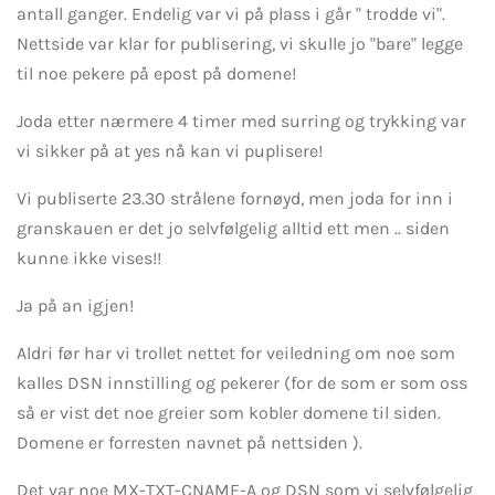
antall ganger. Endelig var vi på plass i går " trodde vi".
Nettside var klar for publisering, vi skulle jo "bare" legge
til noe pekere på epost på domene!
Joda etter nærmere 4 timer med surring og trykking var
vi sikker på at yes nå kan vi puplisere!
Vi publiserte 23.30 strålene fornøyd, men joda for inn i
granskauen er det jo selvfølgelig alltid ett men .. siden
kunne ikke vises!!
Ja på an igjen!
Aldri før har vi trollet nettet for veiledning om noe som
kalles DSN innstilling og pekerer (for de som er som oss
så er vist det noe greier som kobler domene til siden.
Domene er forresten navnet på nettsiden ).
Det var noe MX-TXT-CNAME-A og DSN som vi selvfølgelig