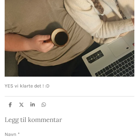
YES vi klarte det ! :D
D
D
D
D
e
e
e
e
l
l
l
l
Legg til kommentar
e
Navn *